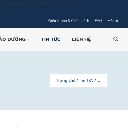
code($title); return $title; }); add_filter(
Điều khoản & Chính sách
FAQ
Hỗ trợ
nt
BẢO DƯỠNG
TIN TỨC
LIÊN HỆ
Trang chủ
/
Tin Tức
/
Các kích thước 