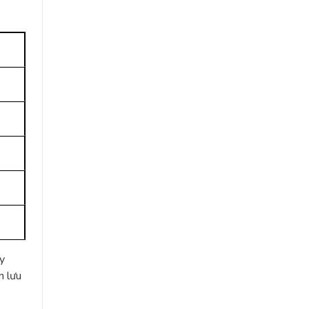
y
n lưu