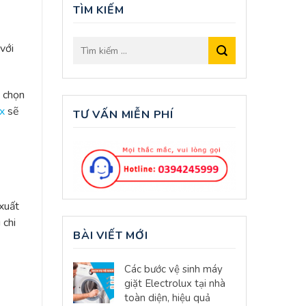
TÌM KIẾM
 với
h chọn
x
sẽ
TƯ VẤN MIỄN PHÍ
xuất
 chi
BÀI VIẾT MỚI
Các bước vệ sinh máy
giặt Electrolux tại nhà
toàn diện, hiệu quả