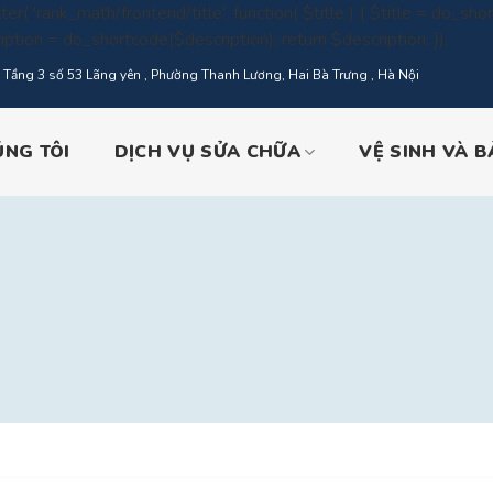
ter( 'rank_math/frontend/title', function( $title ) { $title = do_short
Skip
iption = do_shortcode($description); return $description; });
to
Tầng 3 số 53 Lãng yên , Phường Thanh Lương, Hai Bà Trưng , Hà Nội
conte
ÚNG TÔI
DỊCH VỤ SỬA CHỮA
VỆ SINH VÀ 