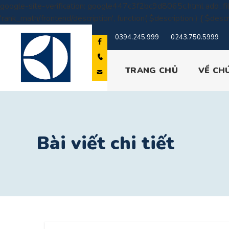
google-site-verification: google447c3f2bc9d8065c.html
add_fil
'rank_math/frontend/description', function( $description ) { $descr
0394.245.999
0243.750.5999
TRANG CHỦ
VỀ CH
Bài viết chi tiết