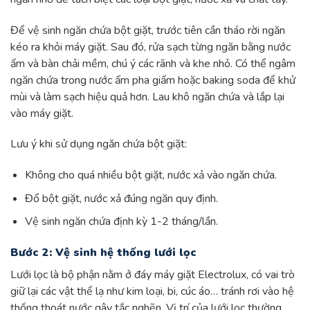
Để vệ sinh ngăn chứa bột giặt, trước tiên cần tháo rời ngăn
kéo ra khỏi máy giặt. Sau đó, rửa sạch từng ngăn bằng nước
ấm và bàn chải mềm, chú ý các rãnh và khe nhỏ. Có thể ngâm
ngăn chứa trong nước ấm pha giấm hoặc baking soda để khử
mùi và làm sạch hiệu quả hơn. Lau khô ngăn chứa và lắp lại
vào máy giặt.
Lưu ý khi sử dụng ngăn chứa bột giặt:
Không cho quá nhiều bột giặt, nước xả vào ngăn chứa.
Đổ bột giặt, nước xả đúng ngăn quy định.
Vệ sinh ngăn chứa định kỳ 1-2 tháng/lần.
Bước 2: Vệ sinh hệ thống lưới lọc
Lưới lọc là bộ phận nằm ở đáy máy giặt Electrolux, có vai trò
giữ lại các vật thể lạ như kim loại, bi, cúc áo… tránh rơi vào hệ
thống thoát nước gây tắc nghẽn. Vị trí của lưới lọc thường