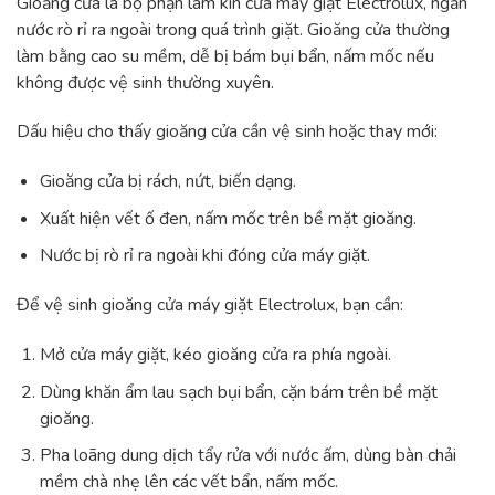
Gioăng cửa là bộ phận làm kín cửa máy giặt Electrolux, ngăn
nước rò rỉ ra ngoài trong quá trình giặt. Gioăng cửa thường
làm bằng cao su mềm, dễ bị bám bụi bẩn, nấm mốc nếu
không được vệ sinh thường xuyên.
Dấu hiệu cho thấy gioăng cửa cần vệ sinh hoặc thay mới:
Gioăng cửa bị rách, nứt, biến dạng.
Xuất hiện vết ố đen, nấm mốc trên bề mặt gioăng.
Nước bị rò rỉ ra ngoài khi đóng cửa máy giặt.
Để vệ sinh gioăng cửa máy giặt Electrolux, bạn cần:
Mở cửa máy giặt, kéo gioăng cửa ra phía ngoài.
Dùng khăn ẩm lau sạch bụi bẩn, cặn bám trên bề mặt
gioăng.
Pha loãng dung dịch tẩy rửa với nước ấm, dùng bàn chải
mềm chà nhẹ lên các vết bẩn, nấm mốc.