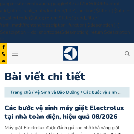
google-site-verification: google447c3f2bc9d8065c.html
add_filter( 'rank_math/frontend/title', function( $title ) { $title =
do_shortcode($title); return $title; }); add_filter(
'rank_math/frontend/description', function( $description ) {
$description = do_shortcode($description); return $description;
Skip
});
to
content
Bài viết chi tiết
Trang chủ
/
Vệ Sinh và Bảo Dưỡng
/
Các bước vệ sinh máy giặt Electrolux tại nhà toàn diện, hiệu quả 08/2026
Các bước vệ sinh máy giặt Electrolux
tại nhà toàn diện, hiệu quả 08/2026
Máy giặt Electrolux được đánh giá cao nhờ khả năng giặt