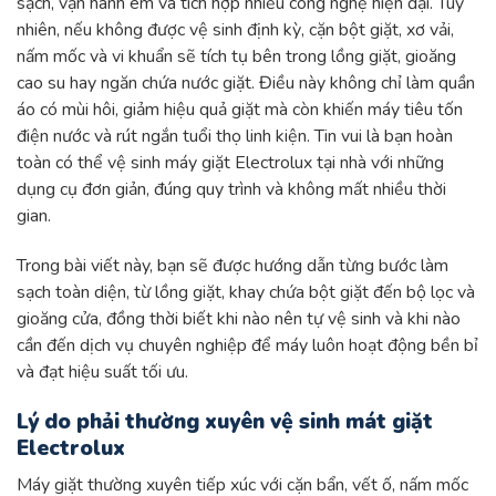
sạch, vận hành êm và tích hợp nhiều công nghệ hiện đại. Tuy
nhiên, nếu không được vệ sinh định kỳ, cặn bột giặt, xơ vải,
nấm mốc và vi khuẩn sẽ tích tụ bên trong lồng giặt, gioăng
cao su hay ngăn chứa nước giặt. Điều này không chỉ làm quần
áo có mùi hôi, giảm hiệu quả giặt mà còn khiến máy tiêu tốn
điện nước và rút ngắn tuổi thọ linh kiện. Tin vui là bạn hoàn
toàn có thể vệ sinh máy giặt Electrolux tại nhà với những
dụng cụ đơn giản, đúng quy trình và không mất nhiều thời
gian.
Trong bài viết này, bạn sẽ được hướng dẫn từng bước làm
sạch toàn diện, từ lồng giặt, khay chứa bột giặt đến bộ lọc và
gioăng cửa, đồng thời biết khi nào nên tự vệ sinh và khi nào
cần đến dịch vụ chuyên nghiệp để máy luôn hoạt động bền bỉ
và đạt hiệu suất tối ưu.
Lý do phải thường xuyên vệ sinh mát giặt
Electrolux
Máy giặt thường xuyên tiếp xúc với cặn bẩn, vết ố, nấm mốc