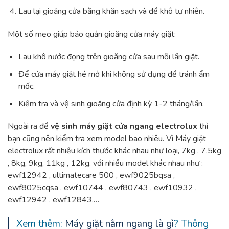
Lau lại gioăng cửa bằng khăn sạch và để khô tự nhiên.
Một số mẹo giúp bảo quản gioăng cửa máy giặt:
Lau khô nước đọng trên gioăng cửa sau mỗi lần giặt.
Để cửa máy giặt hé mở khi không sử dụng để tránh ẩm
mốc.
Kiểm tra và vệ sinh gioăng cửa định kỳ 1-2 tháng/lần.
Ngoài ra để
vệ sinh máy giặt cửa ngang electrolux
thì
bạn cũng nên kiểm tra xem model bao nhiêu. Vì Máy giặt
electrolux rất nhiều kích thước khác nhau như loại, 7kg , 7,5kg
, 8kg, 9kg, 11kg , 12kg. với nhiều model khác nhau như :
ewf12942 , ultimatecare 500 , ewf9025bqsa ,
ewf8025cqsa , ewf10744 , ewf80743 , ewf10932 ,
ewf12942 , ewf12843,…
Xem thêm:
Máy giặt nằm ngang là gì
? Thông