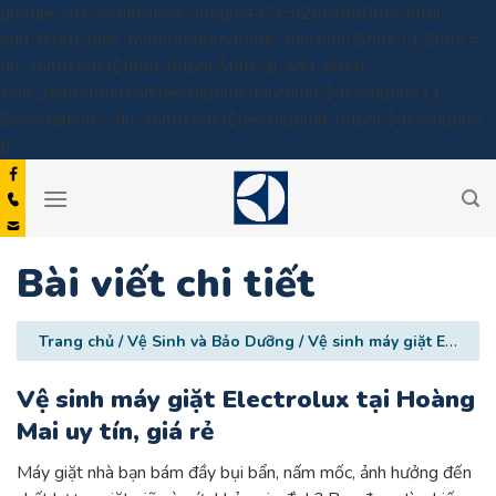
google-site-verification: google447c3f2bc9d8065c.html
add_filter( 'rank_math/frontend/title', function( $title ) { $title =
do_shortcode($title); return $title; }); add_filter(
'rank_math/frontend/description', function( $description ) {
$description = do_shortcode($description); return $description;
Skip
});
to
content
Bài viết chi tiết
Trang chủ
/
Vệ Sinh và Bảo Dưỡng
/
Vệ sinh máy giặt Electrolux tại Hoàng Mai uy tín, giá rẻ
Vệ sinh máy giặt Electrolux tại Hoàng
Mai uy tín, giá rẻ
Máy giặt nhà bạn bám đầy bụi bẩn, nấm mốc, ảnh hưởng đến