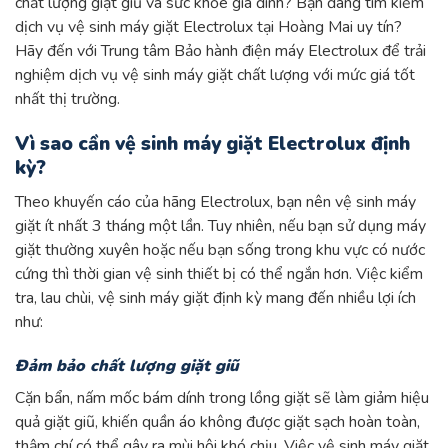
chất lượng giặt giũ và sức khỏe gia đình? Bạn đang tìm kiếm
dịch vụ vệ sinh máy giặt Electrolux tại Hoàng Mai uy tín?
Hãy đến với Trung tâm Bảo hành điện máy Electrolux để trải
nghiệm dịch vụ vệ sinh máy giặt chất lượng với mức giá tốt
nhất thị trường.
Vì sao cần vệ sinh máy giặt Electrolux định
kỳ?
Theo khuyến cáo của hãng Electrolux, bạn nên vệ sinh máy
giặt ít nhất 3 tháng một lần. Tuy nhiên, nếu bạn sử dụng máy
giặt thường xuyên hoặc nếu bạn sống trong khu vực có nước
cứng thì thời gian vệ sinh thiết bị có thể ngắn hơn. Việc kiểm
tra, lau chùi, vệ sinh máy giặt định kỳ mang đến nhiều lợi ích
như:
Đảm bảo chất lượng giặt giũ
Cặn bẩn, nấm mốc bám dính trong lồng giặt sẽ làm giảm hiệu
quả giặt giũ, khiến quần áo không được giặt sạch hoàn toàn,
thậm chí có thể gây ra mùi hôi khó chịu. Việc vệ sinh máy giặt