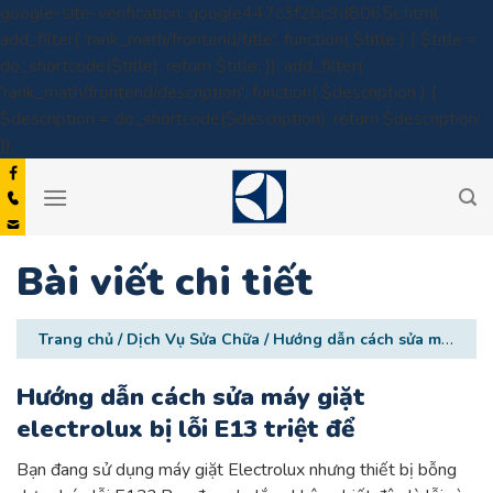
google-site-verification: google447c3f2bc9d8065c.html
add_filter( 'rank_math/frontend/title', function( $title ) { $title =
do_shortcode($title); return $title; }); add_filter(
'rank_math/frontend/description', function( $description ) {
$description = do_shortcode($description); return $description;
Skip
});
to
content
Bài viết chi tiết
Trang chủ
/
Dịch Vụ Sửa Chữa
/
Hướng dẫn cách sửa máy giặt electrolux bị lỗi E13 triệt để
Hướng dẫn cách sửa máy giặt
electrolux bị lỗi E13 triệt để
Bạn đang sử dụng máy giặt Electrolux nhưng thiết bị bỗng