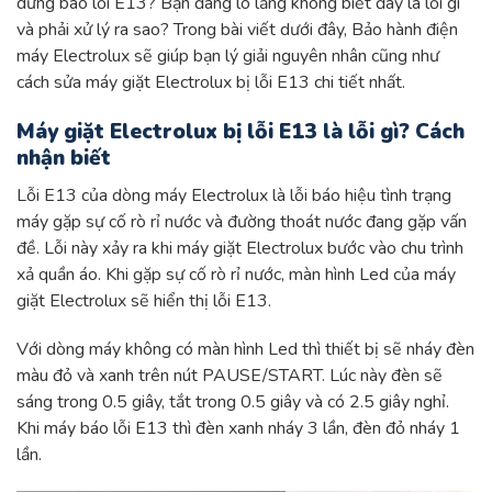
dưng báo lỗi E13? Bạn đang lo lắng không biết đây là lỗi gì
và phải xử lý ra sao? Trong bài viết dưới đây, Bảo hành điện
máy Electrolux sẽ giúp bạn lý giải nguyên nhân cũng như
cách sửa máy giặt Electrolux bị lỗi E13 chi tiết nhất.
Máy giặt Electrolux bị lỗi E13 là lỗi gì? Cách
nhận biết
Lỗi E13 của dòng máy Electrolux là lỗi báo hiệu tình trạng
máy gặp sự cố rò rỉ nước và đường thoát nước đang gặp vấn
đề. Lỗi này xảy ra khi máy giặt Electrolux bước vào chu trình
xả quần áo. Khi gặp sự cố rò rỉ nước, màn hình Led của máy
giặt Electrolux sẽ hiển thị lỗi E13.
Với dòng máy không có màn hình Led thì thiết bị sẽ nháy đèn
màu đỏ và xanh trên nút PAUSE/START. Lúc này đèn sẽ
sáng trong 0.5 giây, tắt trong 0.5 giây và có 2.5 giây nghỉ.
Khi máy báo lỗi E13 thì đèn xanh nháy 3 lần, đèn đỏ nháy 1
lần.