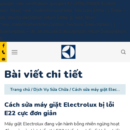
google-site-verification: google447c3f2bc9d8065c.html
add_filter( 'rank_math/frontend/title', function( $title ) { $title =
do_shortcode($title); return $title; }); add_filter(
'rank_math/frontend/description', function( $description ) {
$description = do_shortcode($description); return $description;
Skip
});
to
content
Bài viết chi tiết
Trang chủ
/
Dịch Vụ Sửa Chữa
/
Cách sửa máy giặt Electrolux bị lỗi E22 cực đơn giản
Cách sửa máy giặt Electrolux bị lỗi
E22 cực đơn giản
Máy giặt Electrolux đang vận hành bỗng nhiên ngừng hoạt