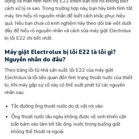
động và màn hình hiển thị E22 khiến bạn bối rối không biết
cách xử lý ra sao. Trong trường hợp này, bạn hãy bình tĩnh tắt
máy, tìm hiểu rõ nguyên nhân để biết cách khắc phục hiệu
quả. Nếu bạn chưa có kinh nghiệm hãy theo dõi bài viết dưới
đây để hiểu rõ nguyên nhân và cách sửa máy giặt Electrolux
bị lỗi E22 chi tiết nhất.
Máy giặt Electrolux bị lỗi E22 là lỗi gì?
Nguyên nhân do đâu?
Theo bảng lỗi từ nhà sản xuất, lỗi E22 của máy giặt
Electrolux là lỗi liên quan đến tình trạng thoát nước của thiết
bị. Khi máy gặp sự cố này có thể xuất phát từ các nguyên
nhân sau:
Tắc đường ống thoát nước do dị vật rơi vào.
Ống thoát nước lâu ngày không được vệ sinh khiến cặn
bẩn bám vào làm bít tắc ống, nước trong buồng giặt
không thể thoát ra ngoài.