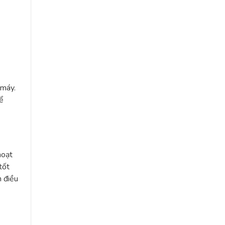
 máy.
ể
hoạt
tốt
h điều