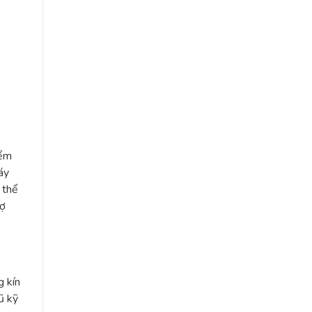
iểm
áy
 thể
rợ
g kín
ũ kỹ