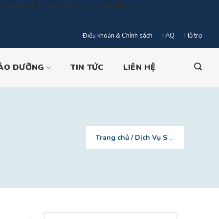
code($title); return $title; }); add_filter(
Điều khoản & Chính sách
FAQ
Hỗ trợ
nt
BẢO DƯỠNG
TIN TỨC
LIÊN HỆ
Trang chủ
/
Dịch Vụ Sửa Chữa
/
5 Các