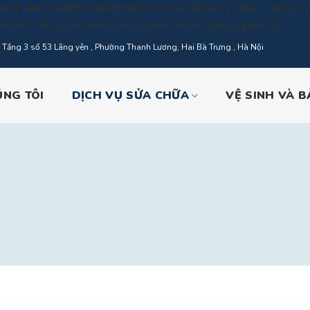
ter( 'rank_math/frontend/title', function( $title ) { $title = do_short
Skip
iption = do_shortcode($description); return $description; });
to
Tầng 3 số 53 Lãng yên , Phường Thanh Lương, Hai Bà Trưng , Hà Nội
conte
ÚNG TÔI
DỊCH VỤ SỬA CHỮA
VỆ SINH VÀ 