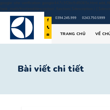
google-site-verification: google447c3f2bc9d8065c.html
add_fil
'rank_math/frontend/description', function( $description ) { $descr
0394.245.999
0243.750.5999
TRANG CHỦ
VỀ CH
Bài viết chi tiết