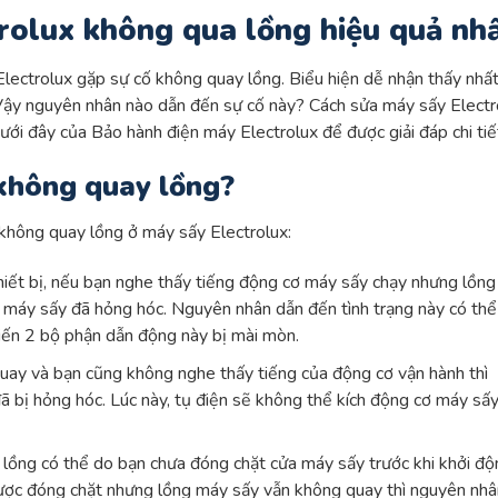
rolux không qua lồng hiệu quả nh
lectrolux gặp sự cố không quay lồng. Biểu hiện dễ nhận thấy nhất
 Vậy nguyên nhân nào dẫn đến sự cố này? Cách sửa máy sấy Electr
ưới đây của Bảo hành điện máy Electrolux để được giải đáp chi ti
 không quay lồng?
 không quay lồng ở máy sấy Electrolux:
thiết bị, nếu bạn nghe thấy tiếng động cơ máy sấy chạy nhưng lồng
ỳ máy sấy đã hỏng hóc. Nguyên nhân dẫn đến tình trạng này có thể
iến 2 bộ phận dẫn động này bị mài mòn.
uay và bạn cũng không nghe thấy tiếng của động cơ vận hành thì
ã bị hỏng hóc. Lúc này, tụ điện sẽ không thể kích động cơ máy sấy
 lồng có thể do bạn chưa đóng chặt cửa máy sấy trước khi khởi độ
được đóng chặt nhưng lồng máy sấy vẫn không quay thì nguyên nhâ