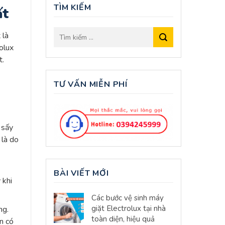
TÌM KIẾM
ất
 là
olux
ết.
TƯ VẤN MIỄN PHÍ
 sấy
 là do
BÀI VIẾT MỚI
 khi
Các bước vệ sinh máy
giặt Electrolux tại nhà
ng.
toàn diện, hiệu quả
n có