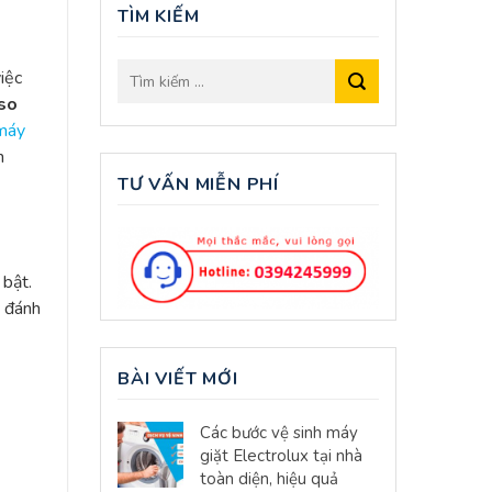
TÌM KIẾM
việc
so
 máy
h
TƯ VẤN MIỄN PHÍ
 bật.
à đánh
BÀI VIẾT MỚI
Các bước vệ sinh máy
giặt Electrolux tại nhà
toàn diện, hiệu quả