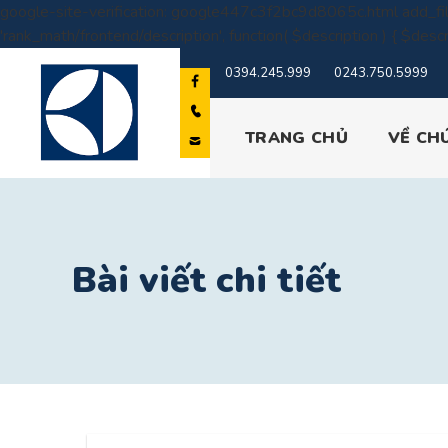
google-site-verification: google447c3f2bc9d8065c.html
add_fil
'rank_math/frontend/description', function( $description ) { $descr
0394.245.999
0243.750.5999
TRANG CHỦ
VỀ CH
Bài viết chi tiết