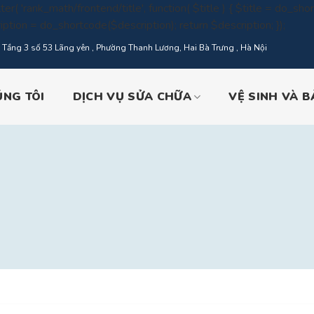
ter( 'rank_math/frontend/title', function( $title ) { $title = do_short
Skip
iption = do_shortcode($description); return $description; });
to
Tầng 3 số 53 Lãng yên , Phường Thanh Lương, Hai Bà Trưng , Hà Nội
conte
ÚNG TÔI
DỊCH VỤ SỬA CHỮA
VỆ SINH VÀ 