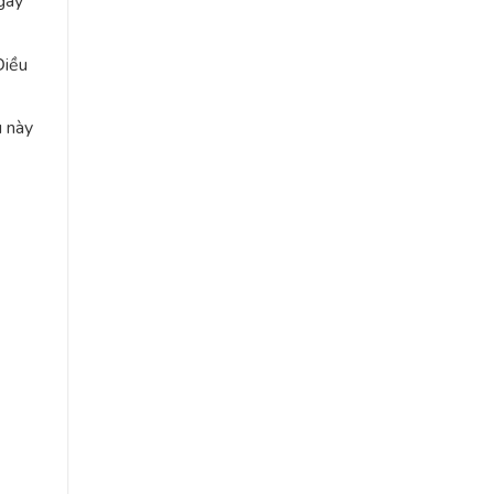
gây
Điều
u này