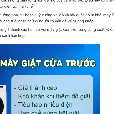
c cần không gian rộng hơn để mở cửa và thao tác. Điều này có thể 
ó diện tích hạn chế.
ường phải cúi hoặc quỳ xuống khi bỏ và lấy quần áo ra khỏi máy. 
gười cao tuổi hoặc những người có vấn đề về xương khớp.
có giá thành cao hơn so với máy giặt cửa trên cùng công suất. Điề
n sách hạn hẹp.