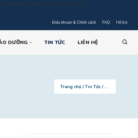
code($title); return $title; }); add_filter(
Điều khoản & Chính sách
FAQ
Hỗ trợ
nt
BẢO DƯỠNG
TIN TỨC
LIÊN HỆ
Trang chủ
/
Tin Tức
/
So sánh máy giặ