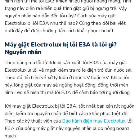
hình hiển thị mã lỗi EA3 khiến nhiều người hoang mang. Tình
trạng này diễn ra khiến quá trình giặt giũ bị ngưng trệ. Vậy
nguyên nhân nào dẫn đến lỗi này? Cách sửa máy giặt
Electrolux bị lỗi E3A như thế nào? Cùng theo dõi bài viết
dưới đây để được hướng dẫn cách khắc phục chi tiết.
Máy giặt Electrolux bị lỗi E3A là lỗi gì?
Nguyên nhân
Theo bảng mã lỗi từ đơn vị sản xuất, lỗi E3A của máy giặt
Electrolux là lỗi về mạch kiểm tra rơ le điện trở đun nước sai.
Theo đó, tín hiệu về xử lý luôn ở mức 0V hoặc 5V. Khi bị lỗi
này, lồng giặt của máy sẽ ngừng hoạt động, đồng thời màn
hình Led sẽ hiển thị mã lỗi E3A để cảnh báo tới người dùng.
Khi máy giặt Electrolux bị lỗi E3A, tốt nhất bạn cần rút nguồn
điện, kiểm tra nguyên nhân để biết cách khắc phục triệt để.
Theo các kỹ thuật viên của
Bảo hành điện máy Electrolux
, lỗi
E3A của dòng máy giặt này nguyên nhân là do hỏng board
mạch.