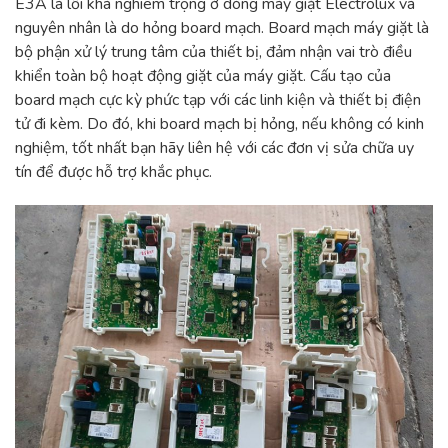
E3A là lỗi khá nghiêm trọng ở dòng máy giặt Electrolux và
nguyên nhân là do hỏng board mạch. Board mạch máy giặt là
bộ phận xử lý trung tâm của thiết bị, đảm nhận vai trò điều
khiển toàn bộ hoạt động giặt của máy giặt. Cấu tạo của
board mạch cực kỳ phức tạp với các linh kiện và thiết bị điện
tử đi kèm. Do đó, khi board mạch bị hỏng, nếu không có kinh
nghiệm, tốt nhất bạn hãy liên hệ với các đơn vị sửa chữa uy
tín để được hỗ trợ khắc phục.