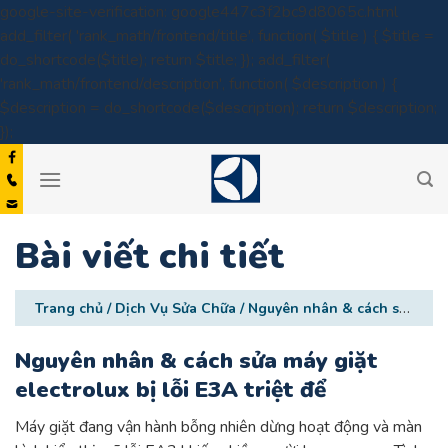
google-site-verification: google447c3f2bc9d8065c.html
add_filter( 'rank_math/frontend/title', function( $title ) { $title =
do_shortcode($title); return $title; }); add_filter(
'rank_math/frontend/description', function( $description ) {
$description = do_shortcode($description); return $description;
Skip
});
to
content
Bài viết chi tiết
Trang chủ
/
Dịch Vụ Sửa Chữa
/
Nguyên nhân & cách sửa máy giặt electrolux bị lỗi E3A triệt để
Nguyên nhân & cách sửa máy giặt
electrolux bị lỗi E3A triệt để
Máy giặt đang vận hành bỗng nhiên dừng hoạt động và màn