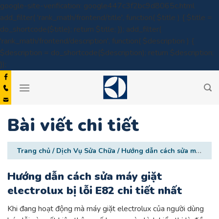
google-site-verification: google447c3f2bc9d8065c.html
add_filter( 'rank_math/frontend/title', function( $title ) { $title =
do_shortcode($title); return $title; }); add_filter(
'rank_math/frontend/description', function( $description ) {
$description = do_shortcode($description); return $description;
Skip
});
to
content
Bài viết chi tiết
Trang chủ
/
Dịch Vụ Sửa Chữa
/
Hướng dẫn cách sửa máy giặt electrolux bị lỗi E82 chi tiết nhất
Hướng dẫn cách sửa máy giặt
electrolux bị lỗi E82 chi tiết nhất
Khi đang hoạt động mà máy giặt electrolux của người dùng