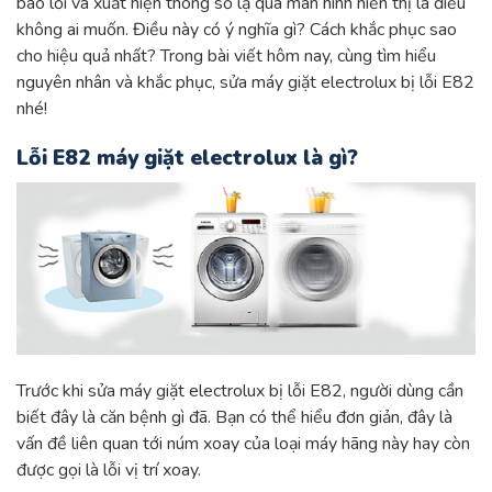
báo lỗi và xuất hiện thông số lạ qua màn hình hiển thị là điều
không ai muốn. Điều này có ý nghĩa gì? Cách khắc phục sao
cho hiệu quả nhất? Trong bài viết hôm nay, cùng tìm hiểu
nguyên nhân và khắc phục, sửa máy giặt electrolux bị lỗi E82
nhé!
Lỗi E82
máy giặt electrolux
là gì?
Trước khi sửa máy giặt electrolux bị lỗi E82, người dùng cần
biết đây là căn bệnh gì đã. Bạn có thể hiểu đơn giản, đây là
vấn đề liên quan tới núm xoay của loại máy hãng này hay còn
được gọi là lỗi vị trí xoay.