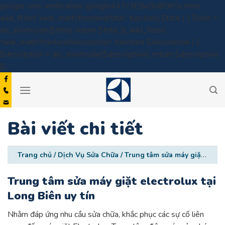
google-site-verification: google447c3f2bc9d8065c.html
add_filter( 'rank_math/frontend/title', function( $title ) { $title =
do_shortcode($title); return $title; }); add_filter(
'rank_math/frontend/description', function( $description ) {
$description = do_shortcode($description); return $description;
Skip
});
to
content
Bài viết chi tiết
Trang chủ
/
Dịch Vụ Sửa Chữa
/
Trung tâm sửa máy giặt electrolux tại Long Biên uy tín
Trung tâm sửa máy giặt electrolux tại
Long Biên uy tín
Nhằm đáp ứng nhu cầu sửa chữa, khắc phục các sự cố liên