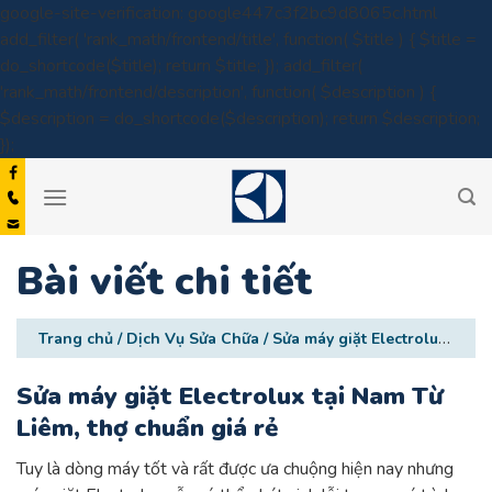
google-site-verification: google447c3f2bc9d8065c.html
add_filter( 'rank_math/frontend/title', function( $title ) { $title =
do_shortcode($title); return $title; }); add_filter(
'rank_math/frontend/description', function( $description ) {
$description = do_shortcode($description); return $description;
Skip
});
to
content
Bài viết chi tiết
Trang chủ
/
Dịch Vụ Sửa Chữa
/
Sửa máy giặt Electrolux tại Nam Từ Liêm, thợ chuẩn giá rẻ
Sửa máy giặt Electrolux tại Nam Từ
Liêm, thợ chuẩn giá rẻ
Tuy là dòng máy tốt và rất được ưa chuộng hiện nay nhưng