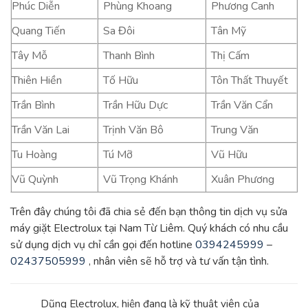
Phúc Diễn
Phùng Khoang
Phương Canh
Quang Tiến
Sa Đôi
Tân Mỹ
Tây Mỗ
Thanh Bình
Thị Cấm
Thiên Hiền
Tố Hữu
Tôn Thất Thuyết
Trần Bình
Trần Hữu Dực
Trần Văn Cẩn
Trần Văn Lai
Trịnh Văn Bô
Trung Văn
Tu Hoàng
Tú Mỡ
Vũ Hữu
Vũ Quỳnh
Vũ Trọng Khánh
Xuân Phương
Trên đây chúng tôi đã chia sẻ đến bạn thông tin dịch vụ sửa
máy giặt Electrolux tại Nam Từ Liêm. Quý khách có nhu cầu
sử dụng dịch vụ chỉ cần gọi đến hotline
0394245999
–
02437505999
, nhân viên sẽ hỗ trợ và tư vấn tận tình.
Dũng Electrolux, hiện đang là kỹ thuật viên của