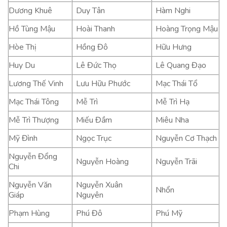
Dương Khuê
Duy Tân
Hàm Nghi
Hồ Tùng Mậu
Hoài Thanh
Hoàng Trọng Mậu
Hòe Thị
Hồng Đô
Hữu Hưng
Huy Du
Lê Đức Thọ
Lê Quang Đạo
Lương Thế Vinh
Lưu Hữu Phước
Mạc Thái Tổ
Mạc Thái Tông
Mễ Trì
Mễ Trì Hạ
Mễ Trì Thượng
Miếu Đầm
Miêu Nha
Mỹ Đình
Ngọc Trục
Nguyễn Cơ Thạch
Nguyễn Đổng
Nguyễn Hoàng
Nguyễn Trãi
Chi
Nguyễn Văn
Nguyễn Xuân
Nhổn
Giáp
Nguyên
Phạm Hùng
Phú Đô
Phú Mỹ