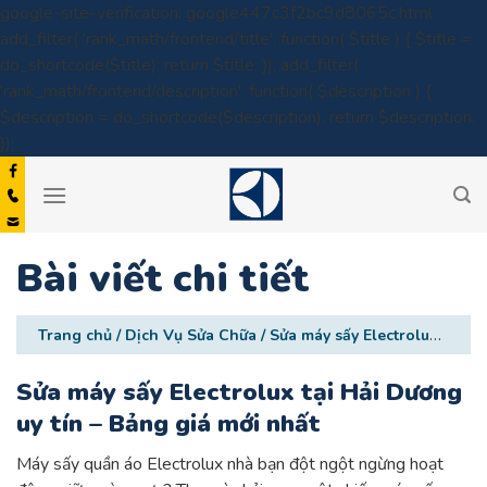
google-site-verification: google447c3f2bc9d8065c.html
add_filter( 'rank_math/frontend/title', function( $title ) { $title =
do_shortcode($title); return $title; }); add_filter(
'rank_math/frontend/description', function( $description ) {
$description = do_shortcode($description); return $description;
Skip
});
to
content
Bài viết chi tiết
Trang chủ
/
Dịch Vụ Sửa Chữa
/
Sửa máy sấy Electrolux tại Hải Dương uy tín – Bảng giá mới nhất
Sửa máy sấy Electrolux tại Hải Dương
uy tín – Bảng giá mới nhất
Máy sấy quần áo Electrolux nhà bạn đột ngột ngừng hoạt