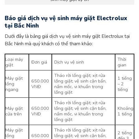
Báo giá dịch vụ vệ sinh máy giặt Electrolux
tại Bắc Ninh
Dưới đây là bảng giá dịch vụ vệ sinh máy giặt Electrolux tại
Bắc Ninh mà quý khách có thể tham khảo:
Loại máy
Thời
Đơn giá
Dịch vụ vệ sinh
giặt
gian
Tháo rời lồng giặt; xịt rửa
Máy giặt
1 tiếng
650.000
lồng giặt; vệ sinh cặn bẩn,
lồng
– 2
VNĐ
nấm mốc, vi khuẩn trong
ngang
tiếng
lồng giặt
Tháo rời lồng giặt; xịt rửa
Máy giặt
650.000
lồng giặt; vệ sinh cặn bẩn,
Khoảng
cửa trên
VNĐ
nấm mốc, vi khuẩn trong
1 tiếng
lồng giặt
Máy giặt
Tháo rời lồng giặt; xịt rửa
2 tiếng
lồng
650.000
lồng giặt; vệ sinh cặn bẩn,
đến 3