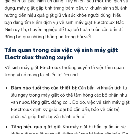
gia đình tại Bắc Ninh tin dùng. Tuy nhiên, sau một thời gian sử
dụng, máy giặt gặp tình trạng bám bẩn, vi khuẩn sinh sôi, ảnh
hưởng đến hiệu quả giặt giũ và sức khỏe người dùng. Nếu
bạn đang tìm kiếm dịch vụ vệ sinh máy giặt Electrolux Bắc
Ninh uy tín, chuyên nghiệp để loại bỏ hoàn toàn cặn bẩn thì
đừng bỏ qua những thông tin trong bài viết.
Tầm quan trọng của việc vệ sinh máy giặt
Electrolux thường xuyên
Vệ sinh máy giặt Electrolux
thường xuyên là việc làm quan
trọng vì nó mang lại nhiều lợi ích như:
Đảm bảo tuổi thọ của thiết bị
: Cặn bẩn, vi khuẩn tích tụ
lâu ngày trong máy giặt có thể làm hỏng các bộ phận như
van nước, lồng giặt, động cơ… Do đó, việc vệ sinh máy giặt
Electrolux định kỳ giúp loại bỏ cặn bẩn, bảo vệ các bộ
phận và giúp thiết bị vận hành bền bỉ.
Tăng hiệu quả giặt giũ
: Khi máy giặt bị bẩn, quần áo sẽ
không được giặt sạch sẽ, thậm chí còn bị bám cặn bẩn. Do