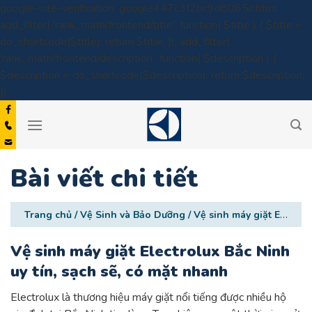
google-site-verification: google447c3f2bc9d8065c.html
add_filter( 'rank_math/frontend/title', function( $title ) { $title =
do_shortcode($title); return $title; }); add_filter(
'rank_math/frontend/description', function( $description ) {
$description = do_shortcode($description); return $description;
Skip
});
to
content
Bài viết chi tiết
Trang chủ
/
Vệ Sinh và Bảo Dưỡng
/
Vệ sinh máy giặt Electrolux Bắc Ninh uy tín, sạch sẽ, có mặt nhanh
Vệ sinh máy giặt Electrolux Bắc Ninh
uy tín, sạch sẽ, có mặt nhanh
Electrolux là thương hiệu máy giặt nổi tiếng được nhiều hộ