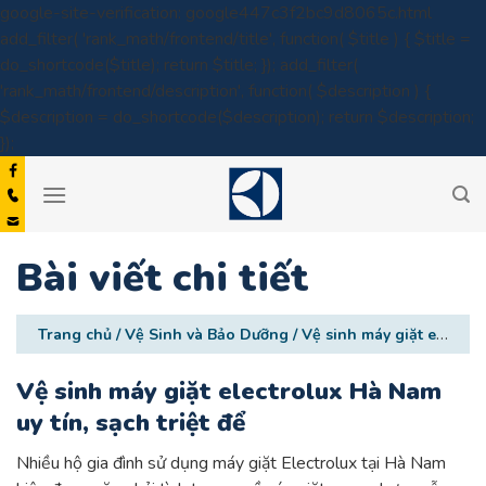
google-site-verification: google447c3f2bc9d8065c.html
add_filter( 'rank_math/frontend/title', function( $title ) { $title =
do_shortcode($title); return $title; }); add_filter(
'rank_math/frontend/description', function( $description ) {
$description = do_shortcode($description); return $description;
Skip
});
to
content
Bài viết chi tiết
Trang chủ
/
Vệ Sinh và Bảo Dưỡng
/
Vệ sinh máy giặt electrolux Hà Nam uy tín, sạch triệt để
Vệ sinh máy giặt electrolux Hà Nam
uy tín, sạch triệt để
Nhiều hộ gia đình sử dụng máy giặt Electrolux tại Hà Nam