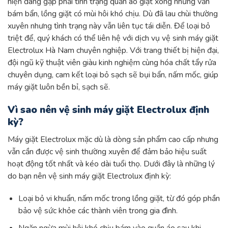
hiện đang gặp phải tình trạng quần áo giặt xong nhưng vẫn
bám bẩn, lồng giặt có mùi hôi khó chịu. Dù đã lau chùi thường
xuyên nhưng tình trạng này vẫn liên tục tái diễn. Để loại bỏ
triệt để, quý khách có thể liên hệ với dịch vụ vệ sinh máy giặt
Electrolux Hà Nam chuyên nghiệp. Với trang thiết bị hiện đại,
đội ngũ kỹ thuật viên giàu kinh nghiệm cùng hóa chất tẩy rửa
chuyên dụng, cam kết loại bỏ sạch sẽ bụi bẩn, nấm mốc, giúp
máy giặt luôn bền bỉ, sạch sẽ.
Vì sao nên vệ sinh máy giặt Electrolux định
kỳ?
Máy giặt Electrolux mặc dù là dòng sản phẩm cao cấp nhưng
vẫn cần được vệ sinh thường xuyên để đảm bảo hiệu suất
hoạt động tốt nhất và kéo dài tuổi thọ. Dưới đây là những lý
do bạn nên vệ sinh máy giặt Electrolux định kỳ:
Loại bỏ vi khuẩn, nấm mốc trong lồng giặt, từ đó góp phần
bảo vệ sức khỏe các thành viên trong gia đình.
Ngăn ngừa mùi hôi khó chịu bám vào quần áo sau khi