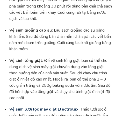
bột giặt ra khỏi máy. Sau đó ngâm vào dung dịch nước ấm
pha giấm trong khoảng 30 phút rồi dùng bàn chải chà sạch
các vết bẩn bám trên khay. Cuối cùng rửa lại bằng nước
sạch và lau khô.
Vệ sinh gioăng cao su:
Lau sạch gioăng cao su bằng
khăn ẩm. Sau đó dùng bàn chải mềm chà sạch các vết bẩn,
nấm mốc bám trên gioăng. Cuối cùng lau khô gioăng bằng
khăn mềm.
Vệ sinh lồng giặt:
Để vệ sinh lồng giặt, bạn có thể cho
dung dịch vệ sinh máy giặt chuyên dụng vào lồng giặt
theo hướng dẫn của nhà sản xuất. Sau đó chạy chu trình
giặt ở nhiệt độ cao nhất. Ngoài ra, bạn có thể pha 2 – 3
cốc giấm trắng và 250g baking soda với nước ấm. Sau đó
đổ hỗn hợp vào lồng giặt và chạy chu trình giặt ở nhiệt độ
cao nhất.
Vệ sinh lưới lọc máy giặt Electrolux
:
Tháo lưới lọc ở
phía dưới máy giặt, sau đó ngâm vào dung dịch nước ấm