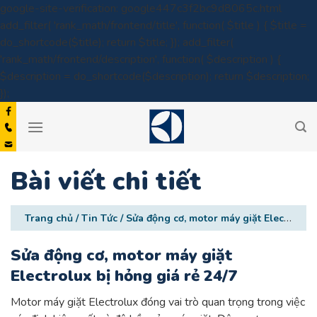
google-site-verification: google447c3f2bc9d8065c.html
add_filter( 'rank_math/frontend/title', function( $title ) { $title =
do_shortcode($title); return $title; }); add_filter(
'rank_math/frontend/description', function( $description ) {
$description = do_shortcode($description); return $description;
Skip
});
to
content
Bài viết chi tiết
Trang chủ
/
Tin Tức
/
Sửa động cơ, motor máy giặt Electrolux bị hỏng giá rẻ 24/7
Sửa động cơ, motor máy giặt
Electrolux bị hỏng giá rẻ 24/7
Motor máy giặt Electrolux đóng vai trò quan trọng trong việc