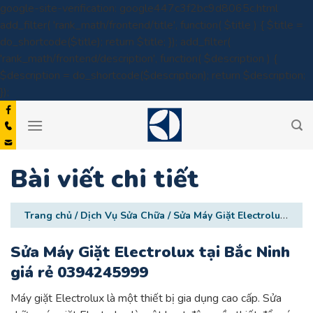
google-site-verification: google447c3f2bc9d8065c.html
add_filter( 'rank_math/frontend/title', function( $title ) { $title =
do_shortcode($title); return $title; }); add_filter(
'rank_math/frontend/description', function( $description ) {
$description = do_shortcode($description); return $description;
Skip
});
to
content
Bài viết chi tiết
Trang chủ
/
Dịch Vụ Sửa Chữa
/
Sửa Máy Giặt Electrolux tại Bắc Ninh giá rẻ 0394245999
Sửa Máy Giặt Electrolux tại Bắc Ninh
giá rẻ 0394245999
Máy giặt Electrolux là một thiết bị gia dụng cao cấp. Sửa