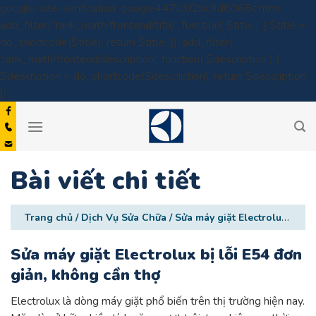
google-site-verification: google447c3f2bc9d8065c.html
add_filter( 'rank_math/frontend/title', function( $title ) { $title =
do_shortcode($title); return $title; }); add_filter(
'rank_math/frontend/description', function( $description ) {
$description = do_shortcode($description); return $description;
Skip
});
to
content
Bài viết chi tiết
Trang chủ
/
Dịch Vụ Sửa Chữa
/
Sửa máy giặt Electrolux bị lỗi E54 đơn giản, không cần thợ
Sửa máy giặt Electrolux bị lỗi E54 đơn
giản, không cần thợ
Electrolux là dòng máy giặt phổ biến trên thị trường hiện nay.