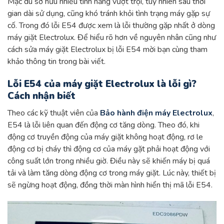
Mặc dù sở hữu nhiều tính năng vượt trội, tuy nhiên sau thời
gian dài sử dụng, cũng khó tránh khỏi tình trạng máy gặp sự
cố. Trong đó lỗi E54 được xem là lỗi thường gặp nhất ở dòng
máy giặt Electrolux. Để hiểu rõ hơn về nguyên nhân cũng như
cách sửa máy giặt Electrolux bị lỗi E54 mời bạn cùng tham
khảo thông tin trong bài viết.
Lỗi E54 của máy giặt Electrolux là lỗi gì?
Cách nhận biết
Theo các kỹ thuật viên của
Bảo hành điện máy Electrolux
,
E54 là lỗi liên quan đến động cơ tăng dòng. Theo đó, khi
động cơ truyền động của máy giặt không hoạt động, rơ le
động cơ bị cháy thì động cơ của máy gặt phải hoạt động với
công suất lớn trong nhiều giờ. Điều này sẽ khiến máy bị quá
tải và làm tăng dòng động cơ trong máy giặt. Lúc này, thiết bị
sẽ ngừng hoạt động, đồng thời màn hình hiển thị mã lỗi E54.