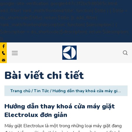
google-site-verification: google447c3f2bc9d8065c.html
add_filter( 'rank_math/frontend/title', function( $title ) { $title =
do_shortcode($title); return $title; }); add_filter(
'rank_math/frontend/description', function( $description ) {
$description = do_shortcode($description); return $description;
Skip
});
to
content
Bài viết chi tiết
Trang chủ
/
Tin Tức
/
Hướng dẫn thay khoá cửa máy giặt Electrolux đơn giản
Hướng dẫn thay khoá cửa máy giặt
Electrolux đơn giản
Máy giặt Electrolux là một trong những loại máy giặt đang