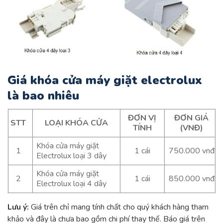
Giá khóa cửa máy giặt electrolux
là bao nhiêu
ĐƠN VỊ
ĐƠN GIÁ
STT
LOẠI KHÓA CỬA
TÍNH
(VNĐ)
Khóa cửa máy giặt
1
1 cái
750.000 vnđ
Electrolux loại 3 dây
Khóa cửa máy giặt
2
1 cái
850.000 vnđ
Electrolux loại 4 dây
Lưu ý:
Giá trên chỉ mang tính chất cho quý khách hàng tham
khảo và đây là chưa bao gồm chi phí thay thế. Báo giá trên