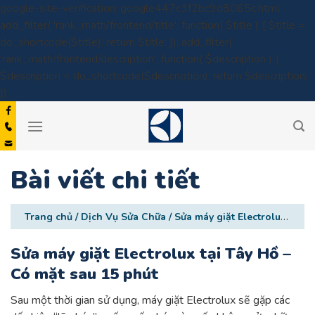
google-site-verification: google447c3f2bc9d8065c.html
add_filter( 'rank_math/frontend/title', function( $title ) { $title =
do_shortcode($title); return $title; }); add_filter(
'rank_math/frontend/description', function( $description ) {
$description = do_shortcode($description); return $description;
Skip
});
to
content
Bài viết chi tiết
Trang chủ
/
Dịch Vụ Sửa Chữa
/
Sửa máy giặt Electrolux tại Tây Hồ – Có mặt sau 15 phút
Sửa máy giặt Electrolux tại Tây Hồ –
Có mặt sau 15 phút
Sau một thời gian sử dụng, máy giặt Electrolux sẽ gặp các