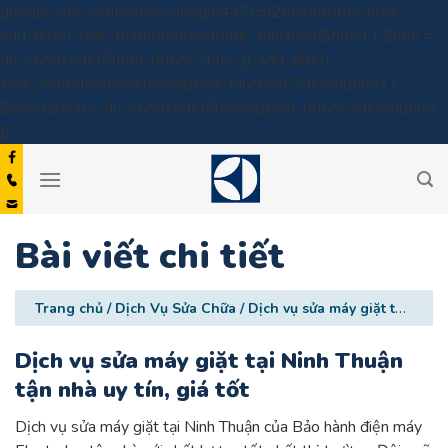
google-site-verification: google447c3f2bc9d8065c.html
add_filter( 'rank_math/frontend/title', function( $title ) { $title =
do_shortcode($title); return $title; }); add_filter(
'rank_math/frontend/description', function( $description ) {
$description = do_shortcode($description); return $description;
Skip
});
to
content
Bài viết chi tiết
Trang chủ
/
Dịch Vụ Sửa Chữa
/
Dịch vụ sửa máy giặt tại Ninh Thuận tận nhà uy tín, giá tốt
Dịch vụ sửa máy giặt tại Ninh Thuận
tận nhà uy tín, giá tốt
Dịch vụ sửa máy giặt tại Ninh Thuận của Bảo hành điện máy